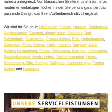
nahezu unbegrenzt. Von klassischen Streifenmustern bis hin zu
modernen einfarbigen Tüchern finden Sie bei uns garantiert das
passende Design, das Ihren Außenbereich stilvoll ergänzt.
Wir sind für Sie da in:
Hildesheim
,
Giesen
,
Harsum
,
Diekholzen
,
Nordstemmen
,
Sarstedt
,
Algermissen
,
Sibbesse
,
Bad
Salzdetfurth
,
Schellerten
,
Gronau (Leine)
,
Elze
,
Hohenhameln
,
Pattensen
,
Eime
,
Sehnde
,
Holle
,
Laatzen
,
Burgdorf
,
Alfeld
(Leine)
,
Hemmingen
,
Söhlde
,
Bockenem
,
Duingen
,
Lamspringe
,
Baddeckenstedt
,
Ilsede
,
Lehrte
,
Salzhemmendorf
,
Heere
,
Ronnenberg
,
Elbe
,
Springe
,
Delligsen
,
Coppenbrügge
,
Freden
(Leine)
und
Hannover
.